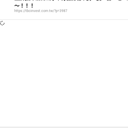
～！！！
https://tbcinvest.com.tw/?p=3987