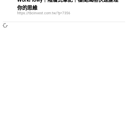
你的思維
https://tbcinvest.com.tw/?p=7356